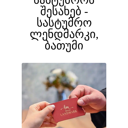
შესახებ -
სასტუმრო
ლენდმარკი,
ბათუმი